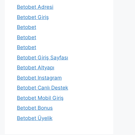
Betobet Adresi
Betobet Giriş
Betobet
Betobet
Betobet
Betobet Giriş Sayfası
Betobet Altyapı
Betobet Instagram
Betobet Canlı Destek
Betobet Mobil Giriş
Betobet Bonus
Betobet Üyelik