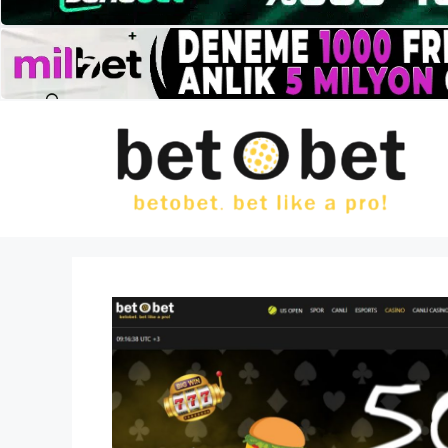
İçeriğe
atla