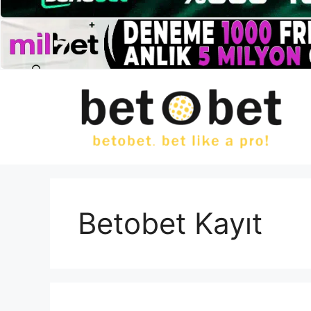
İçeriğe
atla
Betobet Kayıt