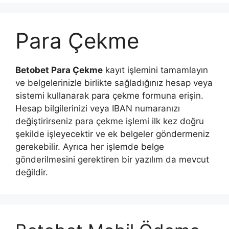
Para Çekme
Betobet Para Çekme
kayıt işlemini tamamlayın
ve belgelerinizle birlikte sağladığınız hesap veya
sistemi kullanarak para çekme formuna erişin.
Hesap bilgilerinizi veya IBAN numaranızı
değiştirirseniz para çekme işlemi ilk kez doğru
şekilde işleyecektir ve ek belgeler göndermeniz
gerekebilir. Ayrıca her işlemde belge
gönderilmesini gerektiren bir yazılım da mevcut
değildir.