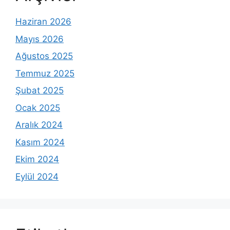
Haziran 2026
Mayıs 2026
Ağustos 2025
Temmuz 2025
Şubat 2025
Ocak 2025
Aralık 2024
Kasım 2024
Ekim 2024
Eylül 2024