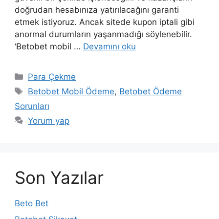
doğrudan hesabınıza yatırılacağını garanti
etmek istiyoruz. Ancak sitede kupon iptali gibi
anormal durumların yaşanmadığı söylenebilir.
‘Betobet mobil …
Devamını oku
Kategoriler
Para Çekme
Etiketler
Betobet Mobil Ödeme
,
Betobet Ödeme
Sorunları
Yorum yap
Son Yazılar
Beto Bet