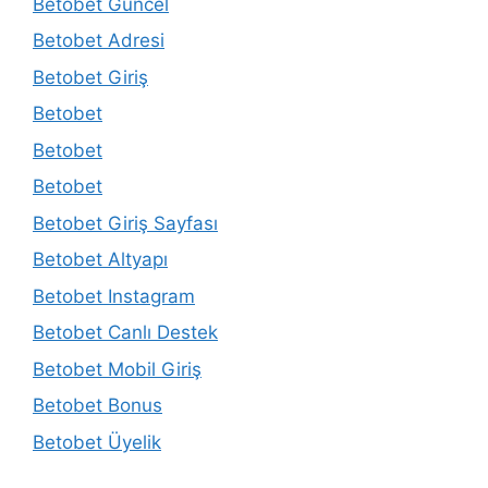
Betobet Güncel
Betobet Adresi
Betobet Giriş
Betobet
Betobet
Betobet
Betobet Giriş Sayfası
Betobet Altyapı
Betobet Instagram
Betobet Canlı Destek
Betobet Mobil Giriş
Betobet Bonus
Betobet Üyelik