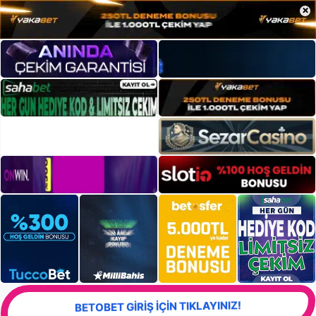
×
BETOBET GİRİŞ İÇİN TIKLAYINIZ!