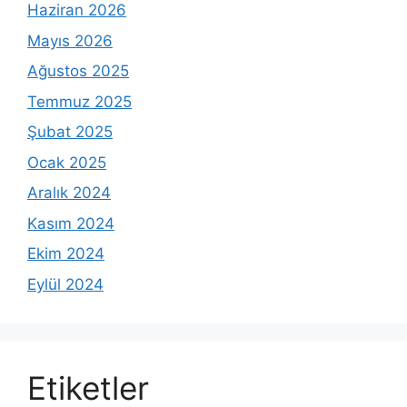
Haziran 2026
Mayıs 2026
Ağustos 2025
Temmuz 2025
Şubat 2025
Ocak 2025
Aralık 2024
Kasım 2024
Ekim 2024
Eylül 2024
Etiketler