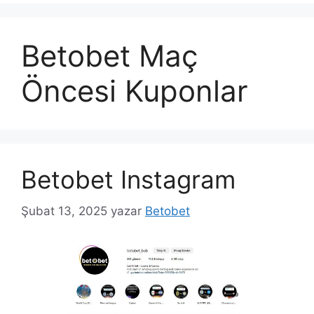
Betobet Maç
Öncesi Kuponlar
Betobet Instagram
Şubat 13, 2025
yazar
Betobet