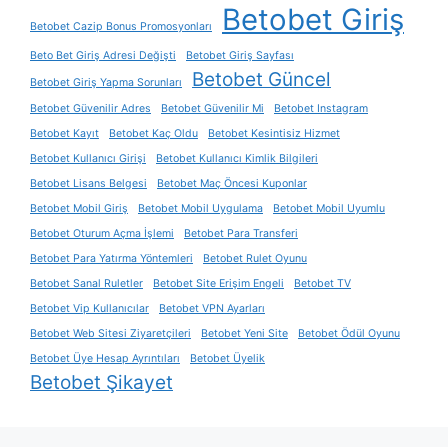
Betobet Giriş
Betobet Cazip Bonus Promosyonları
Beto Bet Giriş Adresi Değişti
Betobet Giriş Sayfası
Betobet Güncel
Betobet Giriş Yapma Sorunları
Betobet Güvenilir Adres
Betobet Güvenilir Mi
Betobet Instagram
Betobet Kayıt
Betobet Kaç Oldu
Betobet Kesintisiz Hizmet
Betobet Kullanıcı Girişi
Betobet Kullanıcı Kimlik Bilgileri
Betobet Lisans Belgesi
Betobet Maç Öncesi Kuponlar
Betobet Mobil Giriş
Betobet Mobil Uygulama
Betobet Mobil Uyumlu
Betobet Oturum Açma İşlemi
Betobet Para Transferi
Betobet Para Yatırma Yöntemleri
Betobet Rulet Oyunu
Betobet Sanal Ruletler
Betobet Site Erişim Engeli
Betobet TV
Betobet Vip Kullanıcılar
Betobet VPN Ayarları
Betobet Web Sitesi Ziyaretçileri
Betobet Yeni Site
Betobet Ödül Oyunu
Betobet Üye Hesap Ayrıntıları
Betobet Üyelik
Betobet Şikayet