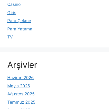
Casino
Giriş
Para Çekme
Para Yatırma
TV
Arşivler
Haziran 2026
Mayıs 2026
Ağustos 2025
Temmuz 2025