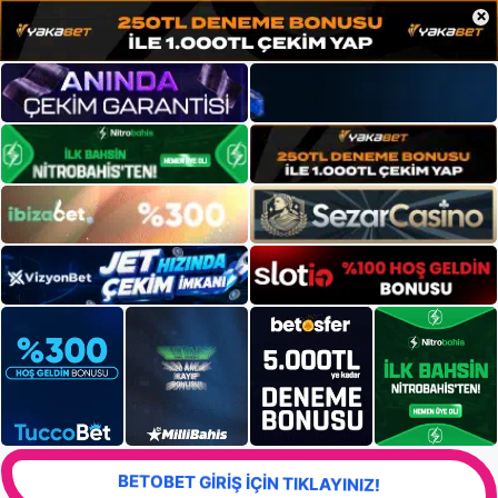
×
BETOBET GİRİŞ İÇİN TIKLAYINIZ!