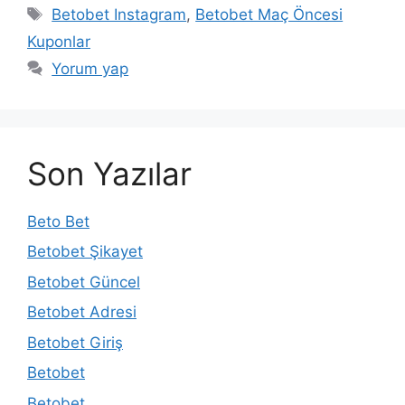
Etiketler
Betobet Instagram
,
Betobet Maç Öncesi
Kuponlar
Yorum yap
Son Yazılar
Beto Bet
Betobet Şikayet
Betobet Güncel
Betobet Adresi
Betobet Giriş
Betobet
Betobet